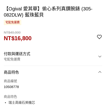
【Ogival 愛其華】偷心系列真鑽腕錶 (305-
082DLW) 藍珠藍貝
宅配免運費
NT$40,000
NT$16,800
付款與運送方式
宅配免運費
付款方式
商品特色
信用卡一次付款
商品編號
運送方式
10508778
宅配
商品特色
免運費
瑞士高級石英機芯