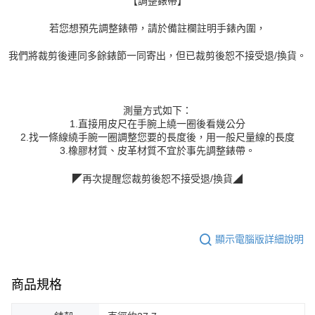
【調整錶帶】
若您想預先調整錶帶，請於備註欄註明手錶內圍，
我們將裁剪後連同多餘錶節一同寄出，但已裁剪後恕不接受退/換貨。
測量方式如下：
1.直接用皮尺在手腕上繞一圈後看幾公分
2.找一條線繞手腕一圈調整您要的長度後，用一般尺量線的長度
3.橡膠材質、皮革材質不宜於事先調整錶帶。
◤再次提醒您裁剪後恕不接受退/換貨◢
顯示電腦版詳細說明
商品規格