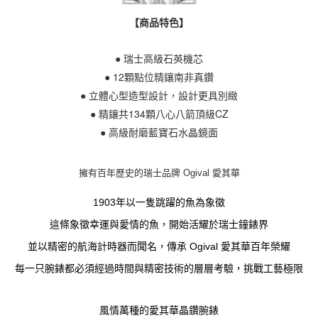
【商品特色】
● 瑞士高級石英機芯
● 12顆點位精鑲南非真鑽
● 立體心型造型設計，設計更具別緻
● 精鑲共134顆八心八箭頂級CZ
● 高級耐磨藍寶石水晶鏡面
擁有百年歷史的瑞士品牌 Ogival 愛其
華
1903年以一隻跳躍的魚為象徵
這條象徵幸運與愛情的魚，開始活耀於瑞士鐘錶界
並以精密的航海計時器而聞名，傳承 Ogival 愛其華百年榮耀
每一只腕錶都必須經過時間與精密技術的層層考驗，挑戰工藝極限
風情萬種的愛其華晶鑽腕錶