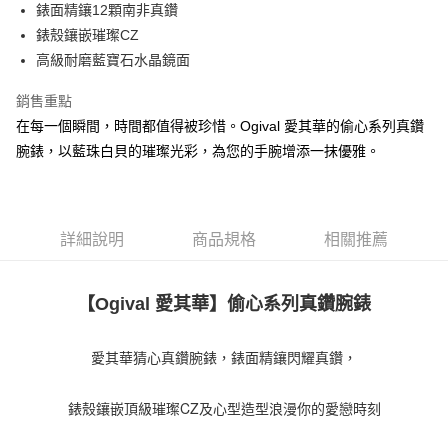
錶面精鑲12顆南非真鑽
錶殼鑲嵌璀璨CZ
高級耐磨藍寶石水晶鏡面
銷售重點
在每一個瞬間，時間都值得被珍惜。Ogival 愛其華的偷心系列真鑽
腕錶，以藍珠白貝的璀璨光彩，為您的手腕增添一抹優雅。
詳細說明
商品規格
相關推薦
偷心系列真鑽腕錶
【Ogival 愛其華】
愛其華猜心真鑽腕錶，錶面精鑲閃耀真鑽，
錶殼鑲嵌頂級璀璨CZ及心型造型浪漫你的愛戀時刻