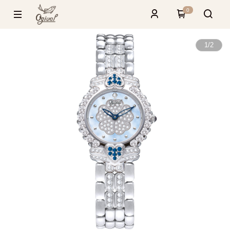
0
1
/
2