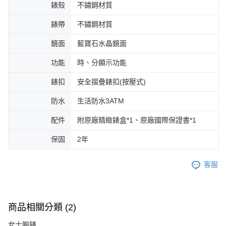
錶殼
不鏽鋼材質
錶帶
不鏽鋼材質
鏡面
藍寶石水晶鏡面
功能
時、分顯示功能
錶扣
安全摺疊錶扣(按壓式)
防水
生活防水3ATM
配件
附原廠精緻錶盒*1、原廠國際保證書*1
保固
2年
客服
商品相關分類 (2)
女士腕錶