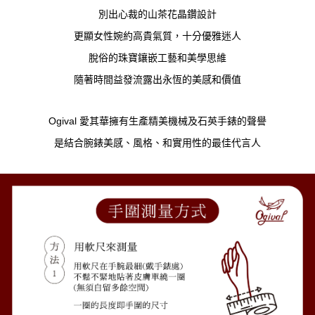
別出心裁的山茶花晶鑽設計
更顯女性婉約高貴氣質，十分優雅迷人
脫俗的珠寶鑲嵌工藝和美學思維
隨著時間益發流露出永恆的美感和價值
Ogival 愛其華擁有生產精美機械及石英手錶的聲譽
是結合腕錶美感、風格、和實用性的最佳代言人