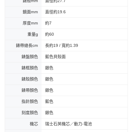
錶殼mm
直徑約27.7
鏡面mm
直徑約19.6
厚度mm
約7
重量g
約60
錶帶總長cm
長約19 / 寬約1.39
錶盤顏色
藍色貝殼面
錶框顏色
銀色
錶殼顏色
銀色
錶帶顏色
銀色
指針顏色
藍色
刻度顏色
銀色
機芯
瑞士石英機芯／動力-電池