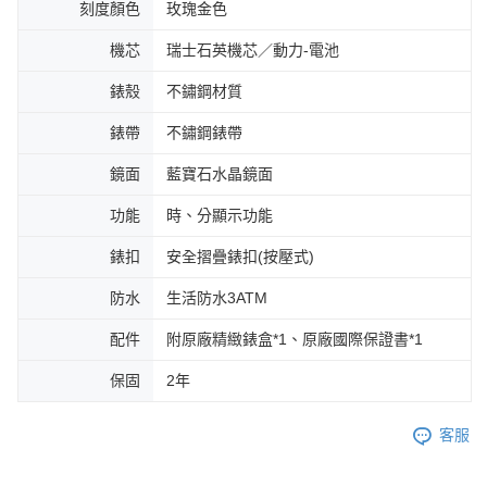
刻度顏色
玫瑰金色
機芯
瑞士石英機芯／動力-電池
錶殼
不鏽鋼材質
錶帶
不鏽鋼錶帶
鏡面
藍寶石水晶鏡面
功能
時、分顯示功能
錶扣
安全摺疊錶扣(按壓式)
防水
生活防水3ATM
配件
附原廠精緻錶盒*1、原廠國際保證書*1
保固
2年
客服