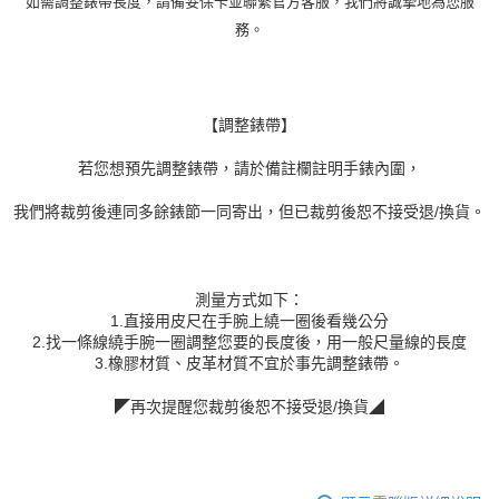
如需調整錶帶長度，請備妥保卡並聯繫官方客服，我們將誠摯地為您服
務。
【調整錶帶】
若您想預先調整錶帶，請於備註欄註明手錶內圍，
我們將裁剪後連同多餘錶節一同寄出，但已裁剪後恕不接受退/換貨。
測量方式如下：
1.直接用皮尺在手腕上繞一圈後看幾公分
2.找一條線繞手腕一圈調整您要的長度後，用一般尺量線的長度
3.橡膠材質、皮革材質不宜於事先調整錶帶。
◤再次提醒您裁剪後恕不接受退/換貨◢