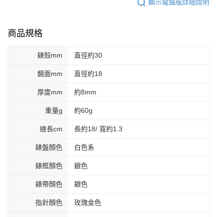
顯示電腦版詳細說明
商品規格
錶殼mm
直徑約30
鏡面mm
直徑約18
厚度mm
約8mm
重量g
約60g
總長cm
長約18/ 寬約1.3
錶盤顏色
白色系
錶框顏色
銀色
錶帶顏色
銀色
指針顏色
玫瑰金色