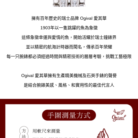
擁有百年歷史的瑞士品牌 Ogival 愛其華
1903年以一隻跳躍的魚為象徵
這條象徵幸運與愛情的魚，開始活耀於瑞士鐘錶界
並以精密的航海計時器而聞名，傳承百年榮耀
每一只腕錶都必須經過時間與精密技術的層層考驗，挑戰工藝極限
Ogival 愛其華擁有生產精美機械及石英手錶的聲譽
是結合腕錶美感、風格、和實用性的最佳代言人