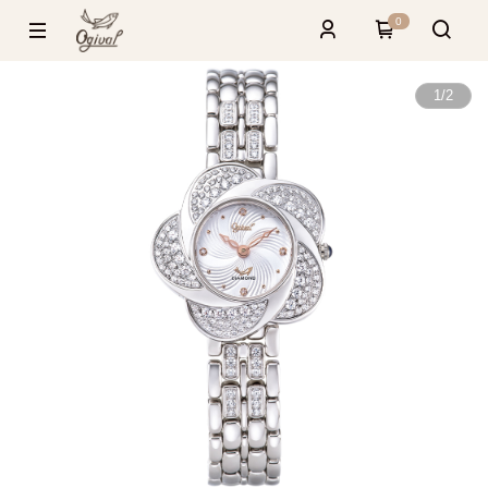
0
1
/
2