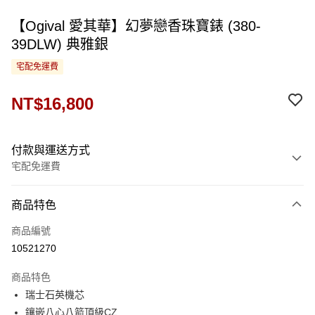
【Ogival 愛其華】幻夢戀香珠寶錶 (380-
39DLW) 典雅銀
宅配免運費
NT$16,800
付款與運送方式
宅配免運費
付款方式
商品特色
信用卡一次付款
商品編號
運送方式
10521270
宅配
商品特色
免運費
瑞士石英機芯
鑲嵌八心八箭頂級CZ