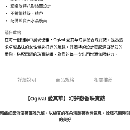
精緻旋轉花形錶面設計
不鏽鋼錶殼、錶帶
配備藍寶石水晶鏡面
銷售重點
在每一個細節中展現優雅，Ogival 愛其華幻夢戀香珠寶錶，是為追
求卓越品味的女性量身打造的腕錶。其獨特的設計靈感源自夢幻的
愛戀，搭配閃耀的珠寶點綴，為您的每一次出門增添無限魅力。
詳細說明
商品規格
相關推薦
幻夢戀香珠寶錶
【Ogival 愛其華】
精緻細節流瀉著優雅光燦，以純真的花朵活躍著歡愉氣息，詮釋花開時刻
的美好