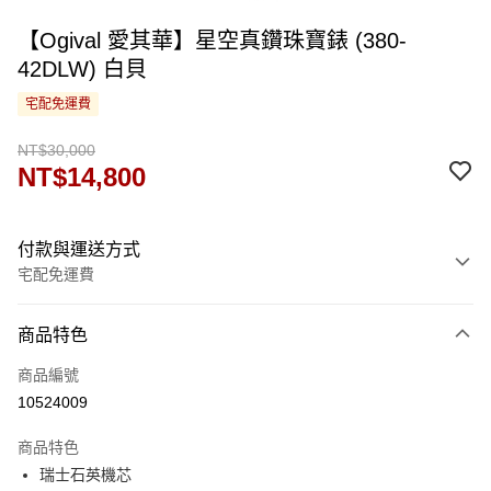
【Ogival 愛其華】星空真鑽珠寶錶 (380-
42DLW) 白貝
宅配免運費
NT$30,000
NT$14,800
付款與運送方式
宅配免運費
付款方式
商品特色
信用卡一次付款
商品編號
運送方式
10524009
宅配
商品特色
免運費
瑞士石英機芯