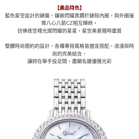
【產品特色】
藍色星空設計的錶盤，
鑲嵌閃耀真鑽於錶殼內圈
，與外圈璀
璨八心八箭CZ相互輝映，
彷彿夜空裡光燦閃耀的星星，星空美景隨時盡賞
整體時尚簡約的設計，各種專搭風格皆適宜搭配，浪漫與時
尚的完美結合，
讓妳在舉手投足間，盡顯名媛優雅光彩