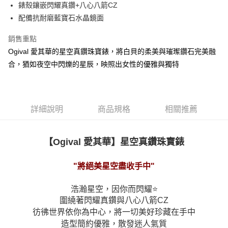
錶殼鑲嵌閃耀真鑽+八心八箭CZ
配備抗耐磨藍寶石水晶鏡面
銷售重點
Ogival 愛其華的星空真鑽珠寶錶，將白貝的柔美與璀璨鑽石完美融
合，猶如夜空中閃爍的星辰，映照出女性的優雅與獨特
詳細說明
商品規格
相關推薦
【Ogival 愛其華】
星空真鑽珠寶錶
"將絕美星空盡收手中"
浩瀚星空，因你而閃耀⭐
圍繞著閃耀真鑽與八心八箭CZ
彷彿世界依你為中心，將一切美好珍藏在手中
造型簡約優雅，散發迷人氣質