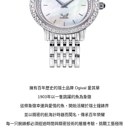
擁有百年歷史的瑞士品牌 Ogival 愛其華
1903年以一隻跳躍的魚為象徵
這條象徵幸運與愛情的魚，開始活耀於瑞士鐘錶界
並以精密的航海計時器而聞名，傳承百年榮耀
每一只腕錶都必須經過時間與精密技術的層層考驗，挑戰工藝極限