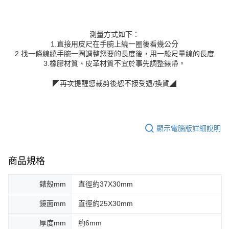
測量方式如下：
1.直接用皮尺在手腕上繞一圈後看幾公分
2.找一條線繞手腕一圈調整您要的長度後，用一般尺量線的長度
3.橡膠材質、皮革材質不宜於事先調整錶帶。
◤再次提醒您裁剪後恕不接受退/換貨◢
顯示電腦版詳細說明
商品規格
錶殼mm
直徑約37X30mm
鏡面mm
直徑約25X30mm
厚度mm
約6mm