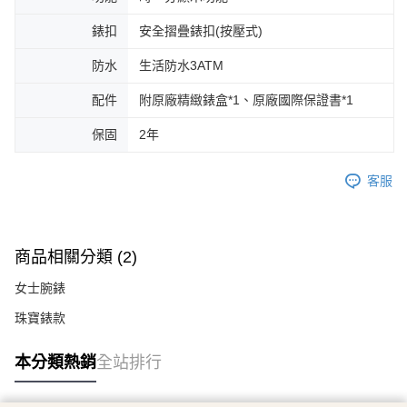
錶扣
安全摺疊錶扣(按壓式)
防水
生活防水3ATM
配件
附原廠精緻錶盒*1、原廠國際保證書*1
保固
2年
客服
商品相關分類 (2)
女士腕錶
珠寶錶款
本分類熱銷
全站排行