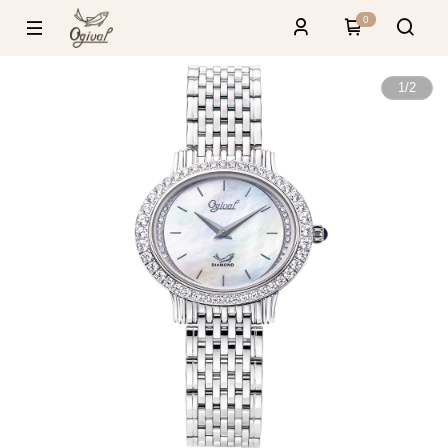
0
1
/
2