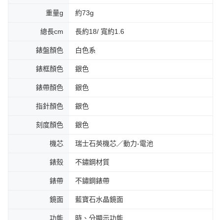
重量g
約73g
總長cm
長約18/ 寬約1.6
錶盤顏色
白色系
錶框顏色
銀色
錶帶顏色
銀色
指針顏色
銀色
刻度顏色
銀色
機芯
瑞士石英機芯／動力-電池
錶殼
不鏽鋼材質
錶帶
不鏽鋼錶帶
鏡面
藍寶石水晶鏡面
功能
時、分顯示功能