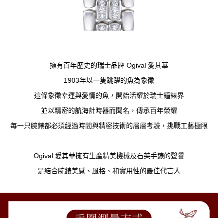
擁有百年歷史的瑞士品牌 Ogival 愛其華
1903年以一隻跳躍的魚為象徵
這條象徵幸運與愛情的魚，開始活耀於瑞士鐘錶界
並以精密的航海計時器而聞名，傳承百年榮耀
每一只腕錶都必須經過時間與精密技術的層層考驗，挑戰工藝極限
Ogival 愛其華擁有生產精美機械及石英手錶的聲譽
是結合腕錶美感、風格、和實用性的最佳代言人