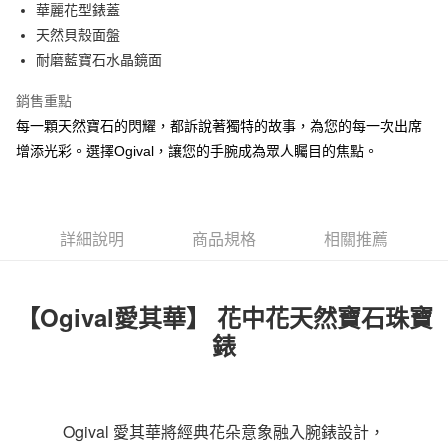
華麗花型錶蓋
天然貝殼面盤
耐磨藍寶石水晶鏡面
銷售重點
每一顆天然寶石的閃耀，都訴說著獨特的故事，為您的每一次出席
增添光彩。選擇Ogival，讓您的手腕成為眾人矚目的焦點。
詳細說明
商品規格
相關推薦
【Ogival愛其華】 花中花天然寶石珠寶
錶
Ogival 愛其華將經典花朵意象融入腕錶設計，