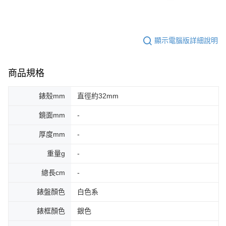
顯示電腦版詳細說明
商品規格
錶殼mm
直徑約32mm
鏡面mm
-
厚度mm
-
重量g
-
總長cm
-
錶盤顏色
白色系
錶框顏色
銀色