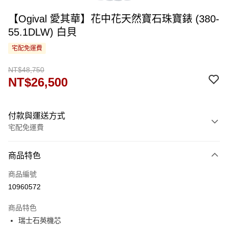
【Ogival 愛其華】花中花天然寶石珠寶錶 (380-
55.1DLW) 白貝
宅配免運費
NT$48,750
NT$26,500
付款與運送方式
宅配免運費
付款方式
商品特色
信用卡一次付款
商品編號
運送方式
10960572
宅配
商品特色
免運費
瑞士石英機芯