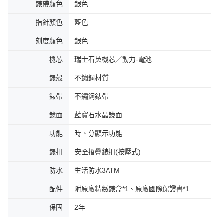
錶帶顏色
銀色
指針顏色
藍色
刻度顏色
銀色
機芯
瑞士石英機芯／動力-電池
錶殼
不鏽鋼材質
錶帶
不鏽鋼錶帶
鏡面
藍寶石水晶鏡面
功能
時、分顯示功能
錶扣
安全摺疊錶扣(按壓式)
防水
生活防水3ATM
配件
附原廠精緻錶盒*1、原廠國際保證書*1
保固
2年