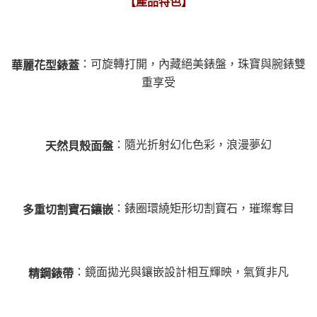
【產品特色】
：可旋轉打開，內藏絕美錶盤，珠寶與腕錶雙
華麗花型錶蓋
重享受
：隨光折射幻化色彩，浪漫夢幻
天然貝殼面盤
：錶圈環繞矩形切割寶石，璀璨奪目
多重切割寶石鑲嵌
：鏡面拋光與鑲嵌設計相互輝映，氣質非凡
精鋼錶帶