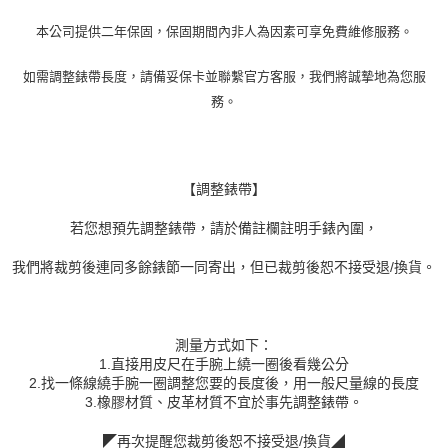
本公司提供二年保固，保固期間內非人為因素可享免費維修服務。
如需調整錶帶長度，請備妥保卡並聯繫官方客服，我們將誠摯地為您服
務。
【調整錶帶】
若您想預先調整錶帶，請於備註欄註明手錶內圍，
我們將裁剪後連同多餘錶節一同寄出，但已裁剪後恕不接受退/換貨。
測量方式如下：
1.直接用皮尺在手腕上繞一圈後看幾公分
2.找一條線繞手腕一圈調整您要的長度後，用一般尺量線的長度
3.橡膠材質、皮革材質不宜於事先調整錶帶。
◤再次提醒您裁剪後恕不接受退/換貨◢