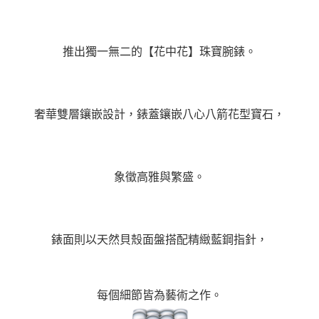
推出獨一無二的【花中花】珠寶腕錶。
奢華雙層鑲嵌設計，錶蓋鑲嵌八心八箭花型寶石，
象徵高雅與繁盛。
錶面則以天然貝殼面盤搭配精緻藍鋼指針，
每個細節皆為藝術之作。