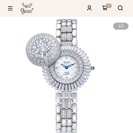
0
1
/
2