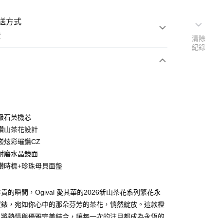
送方式
費
清除
紀錄
次付款
級石英機芯
鑽山茶花設計
嵌炫彩璀鑽CZ
耐磨水晶鏡面
鑽時標+珍珠母貝面盤
貴的瞬間，Ogival 愛其華的2026新山茶花系列繁花永
寶錶，宛如你心中的那朵芬芳的茶花，悄然綻放。這款橙
，將熱情與優雅完美結合，讓每一次的注目都成為永恆的