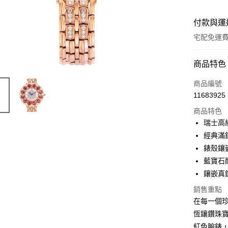
付款與運
宅配免運
付款方式
商品特色
信用卡一
商品編號
11683925
商品特色
運送方式
瑞士高
宅配
經典滿
免運費
錶殼鑲
藍寶石
鑲嵌真
銷售重點
在每一個珍
恆鑲鑽珠
紅色腕錶