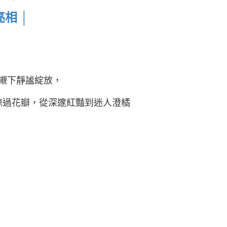
亮相
│
襯下靜謐綻放，
掠過花瓣，從深邃紅豔到迷人澄橘