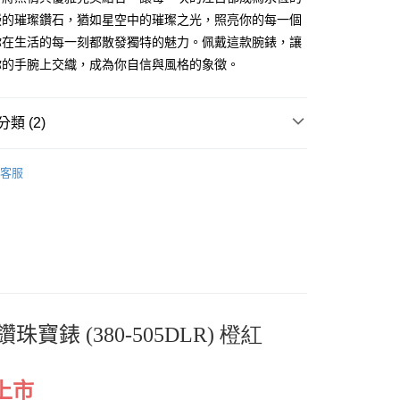
嵌的璀璨鑽石，猶如星空中的璀璨之光，照亮你的每一個
你在生活的每一刻都散發獨特的魅力。佩戴這款腕錶，讓
你的手腕上交織，成為你自信與風格的象徵。
類 (2)
客服
鑽珠寶錶
(380-505DLR) 橙紅
先上市