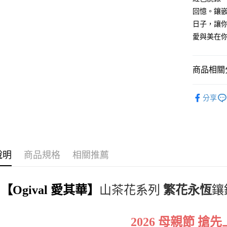
回憶。鑲
日子，讓
愛與美在
商品相關分
女士腕錶
分享
珠寶錶款
說明
商品規格
相關推薦
【Ogival 愛其華】
山茶花系列
繁花永恆
鑲
2026 母親節 搶