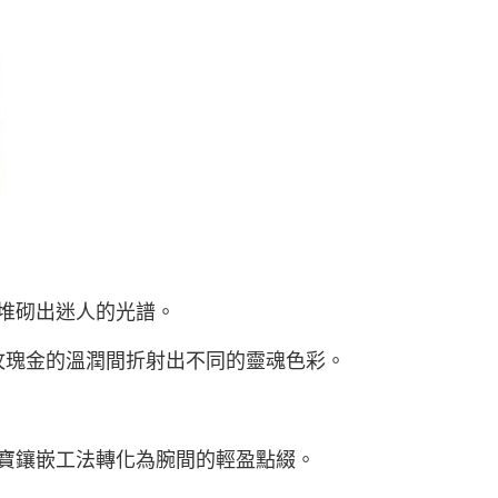
堆砌出迷人的光譜。
玫瑰金的溫潤間折射出不同的靈魂色彩。
寶鑲嵌工法轉化為腕間的輕盈點綴。