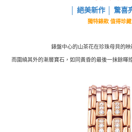
│
絕美新作
│
驚喜
獨特錶款 值得珍藏
錶盤中心的山茶花在珍珠母貝的映
而圍繞其外的漸層寶石，如同黃昏的最後一抹餘暉