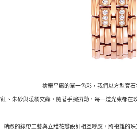
捨棄平庸的單一色彩，我們以方型寶石
緋紅、朱砂與暖橘交織，隨著手腕擺動，每一道光束都在
精緻的錶帶工
藝與立體花瓣設計相互呼應，將複雜的珠