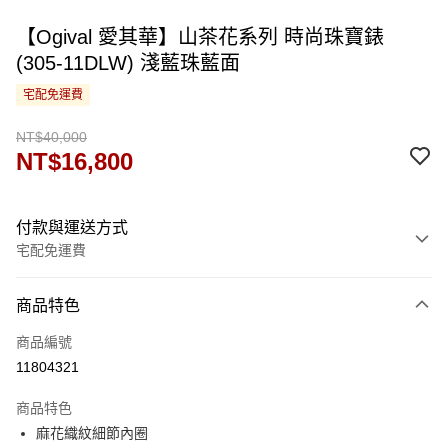
【Ogival 愛其華】山茶花系列 時尚珠寶錶
(305-11DLW) 淺藍珠藍面
宅配免運費
NT$40,000
NT$16,800
付款與運送方式
宅配免運費
付款方式
商品特色
信用卡一次付款
商品編號
運送方式
11804321
宅配
商品特色
免運費
麻花織紋細節內圈