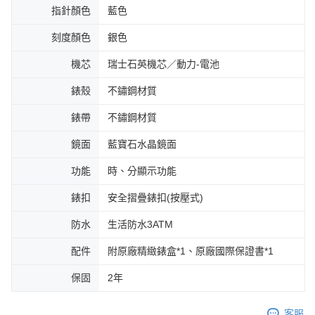
指針顏色
藍色
刻度顏色
銀色
機芯
瑞士石英機芯／動力-電池
錶殼
不鏽鋼材質
錶帶
不鏽鋼材質
鏡面
藍寶石水晶鏡面
功能
時、分顯示功能
錶扣
安全摺疊錶扣(按壓式)
防水
生活防水3ATM
配件
附原廠精緻錶盒*1、原廠國際保證書*1
保固
2年
客服