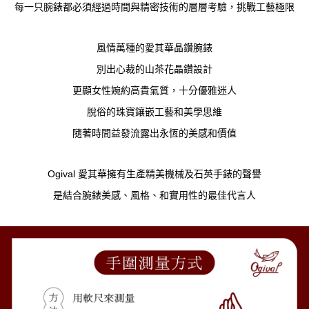
每一只腕錶都必須經過時間與精密技術的層層考驗，挑戰工藝極限
風情萬種的愛其華晶鑽腕錶
別出心裁的山茶花晶鑽設計
更顯女性婉約高貴氣質，十分優雅迷人
脫俗的珠寶鑲嵌工藝和美學思維
隨著時間益發流露出永恆的美感和價值
Ogival 愛其華擁有生產精美機械及石英手錶的聲譽
是結合腕錶美感、風格、和實用性的最佳代言人