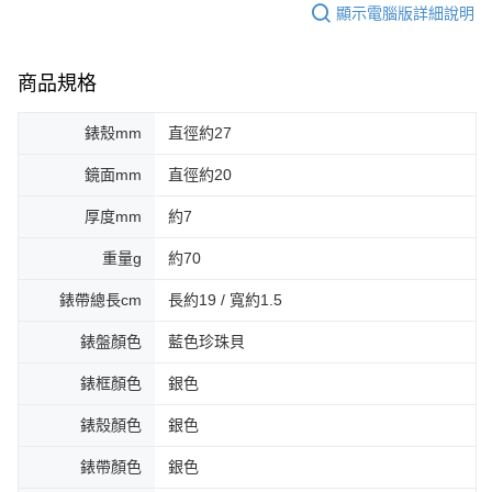
顯示電腦版詳細說明
商品規格
錶殼mm
直徑約27
鏡面mm
直徑約20
厚度mm
約7
重量g
約70
錶帶總長cm
長約19 / 寬約1.5
錶盤顏色
藍色珍珠貝
錶框顏色
銀色
錶殼顏色
銀色
錶帶顏色
銀色