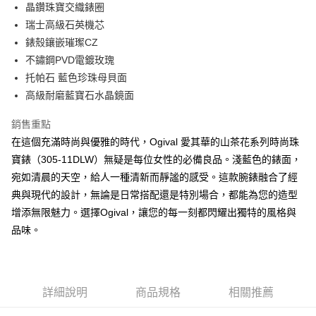
晶鑽珠寶交織錶圈
瑞士高級石英機芯
錶殼鑲嵌璀璨CZ
不鏽鋼PVD電鍍玫瑰
托帕石 藍色珍珠母貝面
高級耐磨藍寶石水晶鏡面
銷售重點
在這個充滿時尚與優雅的時代，Ogival 愛其華的山茶花系列時尚珠
寶錶（305-11DLW）無疑是每位女性的必備良品。淺藍色的錶面，
宛如清晨的天空，給人一種清新而靜謐的感受。這款腕錶融合了經
典與現代的設計，無論是日常搭配還是特別場合，都能為您的造型
增添無限魅力。選擇Ogival，讓您的每一刻都閃耀出獨特的風格與
品味。
詳細說明
商品規格
相關推薦