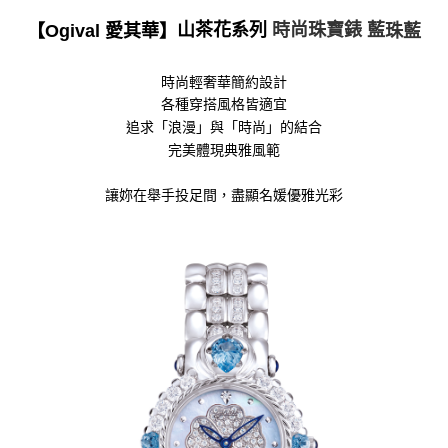
山茶花系列
時尚珠寶錶 藍
【Ogival 愛其華】
珠藍
時尚輕奢華簡約設計
各種穿搭風格皆適宜
追求「浪漫」與「時尚」的結合
完美體現典雅風範
讓妳在舉手投足間，盡顯名媛優雅光彩