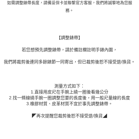
如需調整錶帶長度，請備妥保卡並聯繫官方客服，我們將誠摯地為您服
務。
【調整錶帶】
若您想預先調整錶帶，請於備註欄註明手錶內圍，
我們將裁剪後連同多餘錶節一同寄出，但已裁剪後恕不接受退/換貨。
測量方式如下：
1.直接用皮尺在手腕上繞一圈後看幾公分
2.找一條線繞手腕一圈調整您要的長度後，用一般尺量線的長度
3.橡膠材質、皮革材質不宜於事先調整錶帶。
◤再次提醒您裁剪後恕不接受退/換貨◢