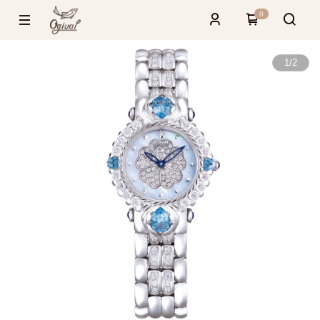
0
1
/
2