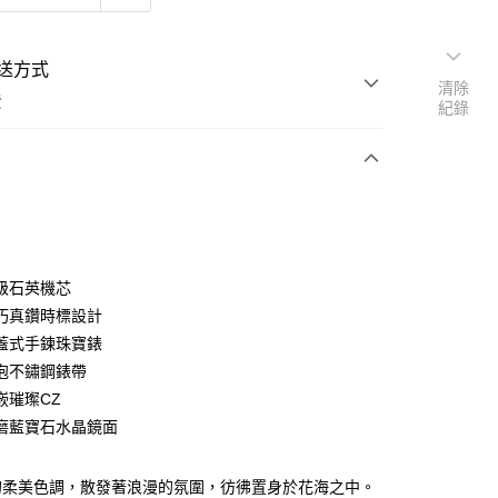
送方式
清除
費
紀錄
次付款
級石英機芯
巧真鑽時標設計
蓋式手鍊珠寶錶
泡不鏽鋼錶帶
嵌璀璨CZ
磨藍寶石水晶鏡面
的柔美色調，散發著浪漫的氛圍，彷彿置身於花海之中。