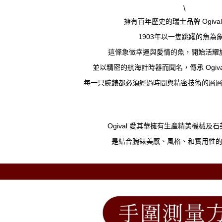
\
擁有百年歷史的瑞士品牌 Ogiva
1903年以一隻跳躍的魚為
這條象徵幸運與愛情的魚，開始活耀
並以精密的航海計時器而聞名，傳承 Ogiv
每一只腕錶都必須經過時間與精密技術的層
Ogival 愛其華擁有生產精美機械及
是結合腕錶美感、風格、和實用性