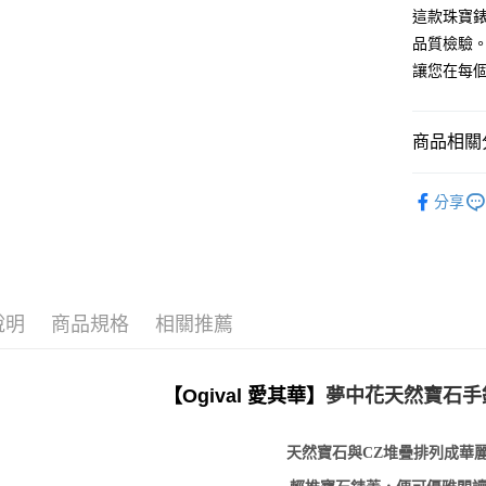
這款珠寶
品質檢驗
讓您在每
商品相關分
女士腕錶
分享
珠寶錶款
說明
商品規格
相關推薦
【Ogival 愛其華】
夢中花天然寶石手
天然寶石與CZ堆疊排列成華