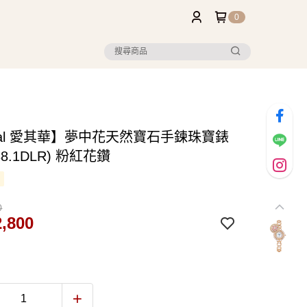
0
val 愛其華】夢中花天然寶石手鍊珠寶錶
388.1DLR) 粉紅花鑽
0
,800