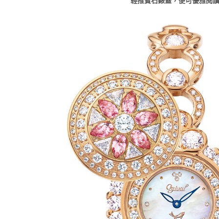
輕推寶石錶蓋，便可優雅閱