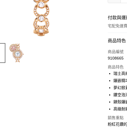
付款與運
宅配免運
付款方式
商品特色
信用卡一
商品編號
9108665
商品特色
運送方式
瑞士高
宅配
鑲嵌精
免運費
夢幻掀
鏤空泡
錶殼鑲
高級耐
銷售重點
粉紅花鑽