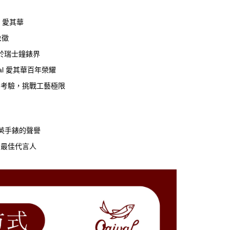
l 愛其華
象徵
於瑞士鐘錶界
al 愛其華百年榮耀
層考驗，挑戰工藝極限
石英手錶的聲譽
的最佳代言人