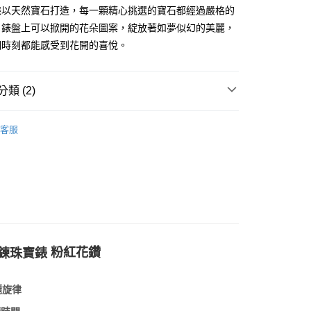
錶以天然寶石打造，每一顆精心挑選的寶石都經過嚴格的
。錶盤上可以掀開的花朵圖案，綻放著如夢似幻的美麗，
個時刻都能感受到花開的喜悅。
類 (2)
客服
粉紅花鑽
鍊珠寶錶
麗旋律