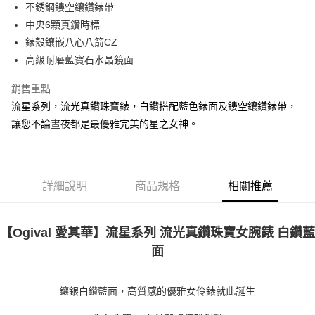
不銹鋼鏤空鑲鑽錶帶
中央6顆真鑽時標
錶殼鑲嵌八心八箭CZ
高級耐磨藍寶石水晶鏡面
銷售重點
流星系列，流光真鑽珠寶錶，白鑽搭配藍色錶面及鏤空鑲鑽錶帶，
讓您不論晝夜都是最優雅完美的星之女神。
詳細說明
商品規格
相關推薦
【
Ogival 愛其華】流星系列 流光真鑽珠寶女腕錶 白鑽
藍
面
鑲
鑽
銀白
藍面，高質感的優雅女伶錶就此誕生