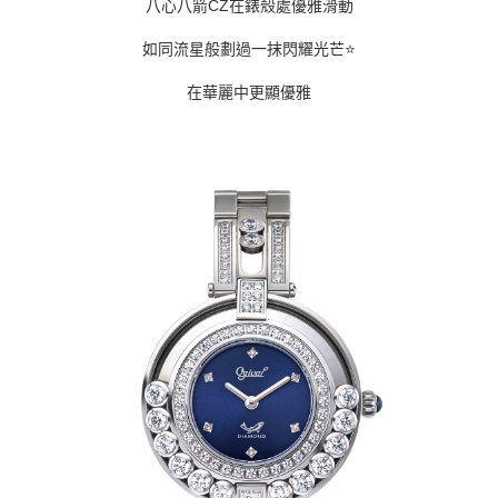
八心八箭CZ在錶殼處優雅滑動
如同流星般劃過一抹閃耀光芒⭐
在華麗中更顯優雅