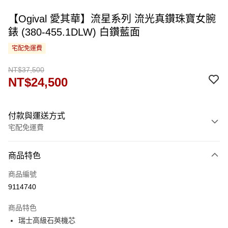
【Ogival 愛其華】流星系列 流光真鑽珠寶女腕
錶 (380-455.1DLW) 白鑽藍面
宅配免運費
NT$37,500
NT$24,500
付款與運送方式
宅配免運費
付款方式
商品特色
信用卡一次付款
商品編號
運送方式
9114740
宅配
商品特色
免運費
瑞士高級石英機芯