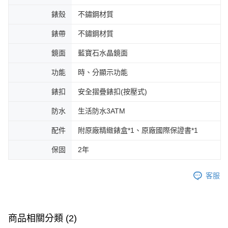
錶殼
不鏽鋼材質
錶帶
不鏽鋼材質
鏡面
藍寶石水晶鏡面
功能
時、分顯示功能
錶扣
安全摺疊錶扣(按壓式)
防水
生活防水3ATM
配件
附原廠精緻錶盒*1、原廠國際保證書*1
保固
2年
客服
商品相關分類 (2)