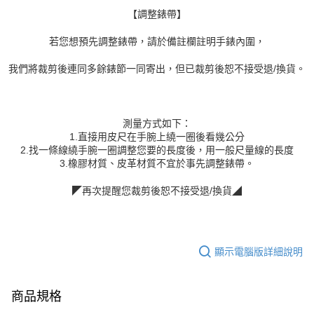
【調整錶帶】
若您想預先調整錶帶，請於備註欄註明手錶內圍，
我們將裁剪後連同多餘錶節一同寄出，但已裁剪後恕不接受退/換貨。
測量方式如下：
1.直接用皮尺在手腕上繞一圈後看幾公分
2.找一條線繞手腕一圈調整您要的長度後，用一般尺量線的長度
3.橡膠材質、皮革材質不宜於事先調整錶帶。
◤再次提醒您裁剪後恕不接受退/換貨◢
顯示電腦版詳細說明
商品規格