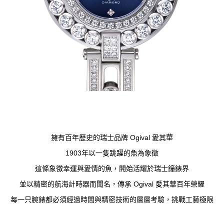
華
擁有百年歷史的瑞士品牌 Ogival 愛其
1903年以一隻跳躍的魚為象徵
這條象徵幸運與愛情的魚，開始活耀於瑞士鐘錶界
並以精密的航海計時器而聞名，傳承 Ogival 愛其華百年榮耀
每一只腕錶都必須經過時間與精密技術的層層考驗，挑戰工藝極限