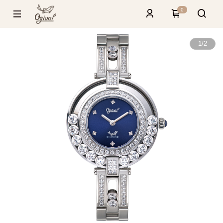
0
1
/
2