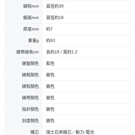
錶殼mm
直徑約39
鏡面mm
直徑約18
厚度mm
約7
重量g
約63
錶帶總長cm
長約18 / 寬約1.2
錶盤顏色
藍色
錶框顏色
銀色
錶殼顏色
銀色
錶帶顏色
銀色
指針顏色
銀色
刻度顏色
銀色
機芯
瑞士石英機芯／動力-電池