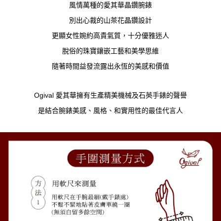
風情萬種的愛其華晶鑽腕錶
別出心裁的山茶花晶鑽設計
更顯女性婉約高貴氣質，十分優雅迷人
脫俗的珠寶鑲嵌工藝和美學思維
隨著時間益發流露出永恆的美感和價值
Ogival 愛其華擁有生產精美機械及石英手錶的聲譽
是結合腕錶美感、風格、和實用性的最佳代言人