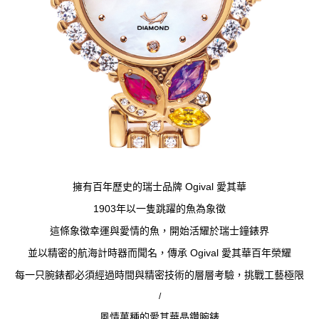
擁有百年歷史的瑞士品牌 Ogival 愛其華
1903年以一隻跳躍的魚為象徵
這條象徵幸運與愛情的魚，開始活耀於瑞士鐘錶界
並以精密的航海計時器而聞名，傳承 Ogival 愛其華百年榮耀
每一只腕錶都必須經過時間與精密技術的層層考驗，挑戰工藝極限
/
風情萬種的愛其華晶鑽腕錶