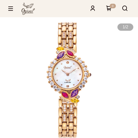
0
1
/
2