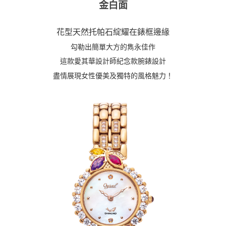
金
白面
花型天然托帕石綻耀在錶框邊緣
勾勒出簡單大方的雋永佳作
這款愛其華設計師紀念款腕錶設計
盡情展現女性優美及獨特的風格魅力！