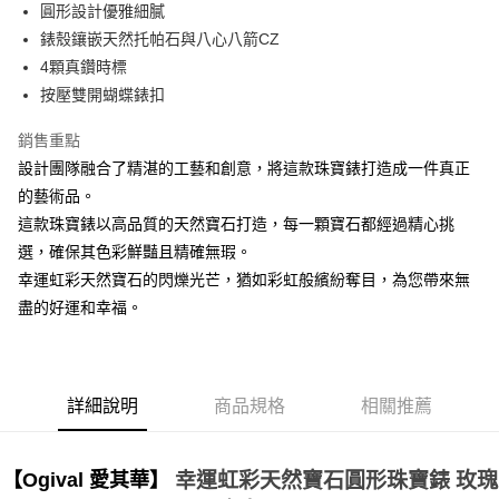
圓形設計優雅細膩
錶殼鑲嵌天然托帕石與八心八箭CZ
4顆真鑽時標
按壓雙開蝴蝶錶扣
銷售重點
設計團隊融合了精湛的工藝和創意，將這款珠寶錶打造成一件真正
的藝術品。
這款珠寶錶以高品質的天然寶石打造，每一顆寶石都經過精心挑
選，確保其色彩鮮豔且精確無瑕。
幸運虹彩天然寶石的閃爍光芒，猶如彩虹般繽紛奪目，為您帶來無
盡的好運和幸福。
詳細說明
商品規格
相關推薦
珠寶錶 玫瑰
幸運虹彩天然寶石
圓形
【Ogival 愛其華】