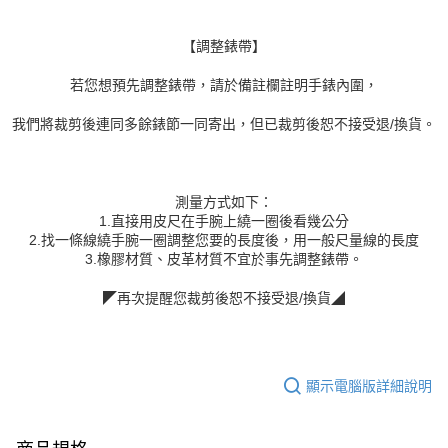
【調整錶帶】
若您想預先調整錶帶，請於備註欄註明手錶內圍，
我們將裁剪後連同多餘錶節一同寄出，但已裁剪後恕不接受退/換貨。
測量方式如下：
1.直接用皮尺在手腕上繞一圈後看幾公分
2.找一條線繞手腕一圈調整您要的長度後，用一般尺量線的長度
3.橡膠材質、皮革材質不宜於事先調整錶帶。
◤再次提醒您裁剪後恕不接受退/換貨◢
顯示電腦版詳細說明