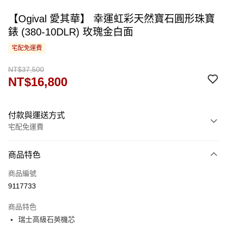
【Ogival 愛其華】 幸運虹彩天然寶石圓形珠寶
錶 (380-10DLR) 玫瑰金白面
宅配免運費
NT$37,500
NT$16,800
付款與運送方式
宅配免運費
付款方式
商品特色
信用卡一次付款
商品編號
運送方式
9117733
宅配
商品特色
免運費
瑞士高級石英機芯