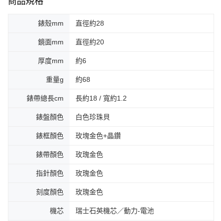
商品規格
錶殼mm
直徑約28
鏡面mm
直徑約20
厚度mm
約6
重量g
約68
錶帶總長cm
長約18 / 寬約1.2
錶盤顏色
白色珍珠貝
錶框顏色
玫塊金色+晶鑽
錶帶顏色
玫瑰金色
指針顏色
玫瑰金色
刻度顏色
玫瑰金色
機芯
瑞士石英機芯／動力-電池