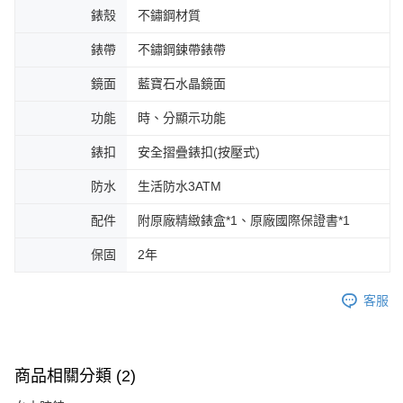
錶殼
不鏽鋼材質
錶帶
不鏽鋼鍊帶錶帶
鏡面
藍寶石水晶鏡面
功能
時、分顯示功能
錶扣
安全摺疊錶扣(按壓式)
防水
生活防水3ATM
配件
附原廠精緻錶盒*1、原廠國際保證書*1
保固
2年
客服
商品相關分類 (2)