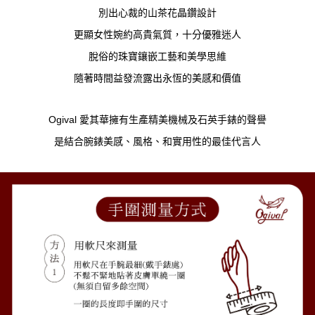
別出心裁的山茶花晶鑽設計
更顯女性婉約高貴氣質，十分優雅迷人
脫俗的珠寶鑲嵌工藝和美學思維
隨著時間益發流露出永恆的美感和價值
Ogival 愛其華擁有生產精美機械及石英手錶的聲譽
是結合腕錶美感、風格、和實用性的最佳代言人