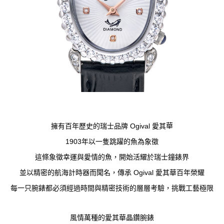
華
擁有百年歷史的瑞士品牌 Ogival 愛其
1903年以一隻跳躍的魚為象徵
這條象徵幸運與愛情的魚，開始活耀於瑞士鐘錶界
並以精密的航海計時器而聞名，傳承 Ogival 愛其華百年榮耀
每一只腕錶都必須經過時間與精密技術的層層考驗，挑戰工藝極限
風情萬種的愛其華晶鑽腕錶