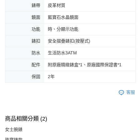
錶帶
皮革材質
鏡面
藍寶石水晶鏡面
功能
時、分顯示功能
錶扣
安全摺疊錶扣(按壓式)
防水
生活防水3ATM
配件
附原廠精緻錶盒*1、原廠國際保證書*1
保固
2年
客服
商品相關分類 (2)
女士腕錶
珠寶錶款