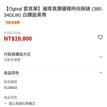
【Ogival 愛其華】璀璨真鑽優雅時尚腕錶 (380-
34DLW) 白鑽面黑帶
宅配免運費
NT$37,500
NT$19,800
付款與運送方式
宅配免運費
付款方式
商品特色
信用卡一次付款
商品編號
運送方式
9118603
宅配
商品特色
免運費
瑞士高級石英機芯