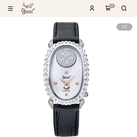
0
1
/
2