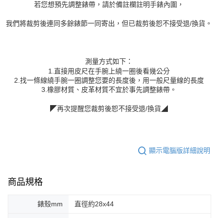
若您想預先調整錶帶，請於備註欄註明手錶內圍，
我們將裁剪後連同多餘錶節一同寄出，但已裁剪後恕不接受退/換貨。
測量方式如下：
1.直接用皮尺在手腕上繞一圈後看幾公分
2.找一條線繞手腕一圈調整您要的長度後，用一般尺量線的長度
3.橡膠材質、皮革材質不宜於事先調整錶帶。
◤再次提醒您裁剪後恕不接受退/換貨◢
顯示電腦版詳細說明
商品規格
錶殼mm
直徑約28x44