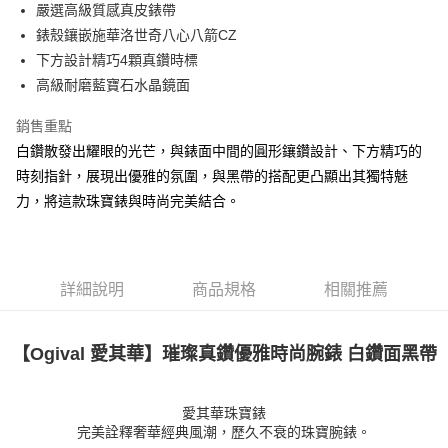
嚴選高級質感真皮錶帶
錶殼鑲嵌施華洛世奇八心八箭CZ
下方設計精巧4顆真鑽時標
高級耐磨藍寶石水晶鏡面
銷售重點
白鑽散發出耀眼的光芒，與錶面中間的圓形鑲鑽設計、下方精巧的
時刻指針，展現出優雅的氛圍，與黑帶的搭配更凸顯出其獨特魅
力，將這款珠寶錶與時尚完美結合。
詳細說明
商品規格
相關推薦
【Ogival 愛其華】
璀璨真鑽優雅時尚腕錶 白鑽面黑帶
愛其華珠寶錶
完美詮釋奢華經典風潮，歷久不衰的珠寶腕錶。