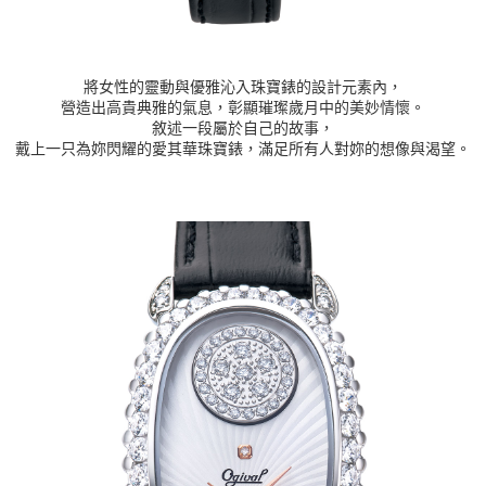
將女性的靈動與優雅沁入珠寶錶的設計元素內，
營造出高貴典雅的氣息，彰顯璀璨歲月中的美妙情懷。
敘述一段屬於自己的故事，
戴上一只為妳閃耀的愛其華珠寶錶，滿足所有人對妳的想像與渴望。