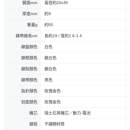
鏡面mm
直徑約20x35
厚度mm
約9
重量g
約55
錶帶總長cm
長約19 / 寬約1.6-1.4
錶盤顏色
白色
錶框顏色
銀白色
錶殼顏色
銀白色
錶帶顏色
黑色
指針顏色
玫瑰金色
刻度顏色
玫瑰金色
機芯
瑞士石英機芯／動力-電池
錶殼
不鏽鋼材質