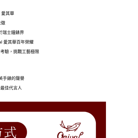
l 愛其華
象徵
於瑞士鐘錶界
al 愛其華百年榮耀
層考驗，挑戰工藝極限
石英手錶的聲譽
的最佳代言人