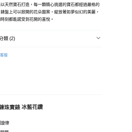
錶以天然寶石打造，每一顆精心挑選的寶石都經過嚴格的
。錶盤上可以掀開的花朵圖案，綻放著如夢似幻的美麗，
個時刻都能感受到花開的喜悅。
類 (2)
客服
冰藍花鑽
鍊珠寶錶
麗旋律