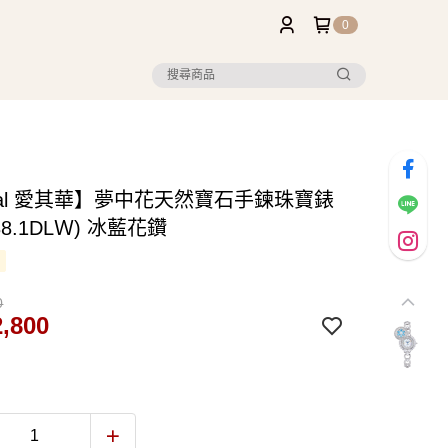
0
val 愛其華】夢中花天然寶石手鍊珠寶錶
388.1DLＷ) 冰藍花鑽
0
,800