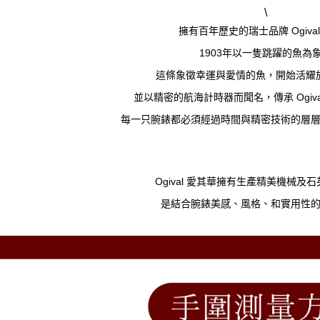
\
擁有百年歷史的瑞士品牌 Ogiva
1903年以一隻跳躍的魚為
這條象徵幸運與愛情的魚，開始活耀
並以精密的航海計時器而聞名，傳承 Ogiv
每一只腕錶都必須經過時間與精密技術的層
Ogival 愛其華擁有生產精美機械及
是結合腕錶美感、風格、和實用性