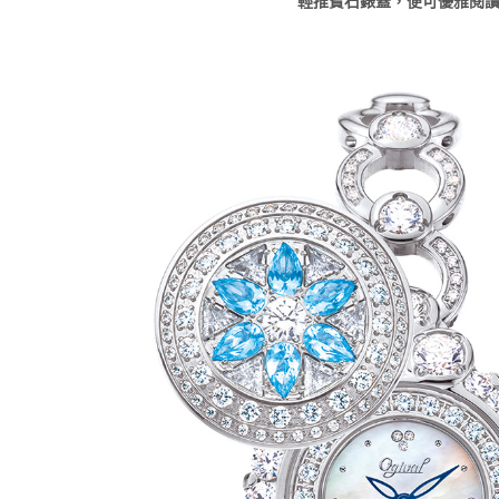
輕推寶石錶蓋，便可優雅閱