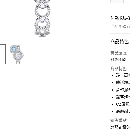
付款與運
宅配免運
付款方式
商品特色
信用卡一
商品編號
9120153
商品特色
運送方式
瑞士高
宅配
鑲嵌精
免運費
夢幻掀
鏤空泡
CZ環
高級耐
銷售重點
冰藍花鑽