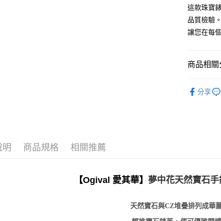
這款珠寶
品質檢驗
讓您在每
商品相關分
女士腕錶
分享
珠寶錶款
說明
商品規格
相關推薦
【Ogival 愛其華】
夢中花天然寶石手
天然寶石與CZ堆疊排列成華