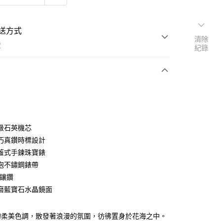
送方式
清除
費
紀錄
次付款
級石英機芯
巧真鑽時標設計
蓋式手鍊珠寶錶
泡不鏽鋼錶帶
繞鑲鑽
磨藍寶石水晶鏡面
的柔美色調，散發著浪漫的氛圍，彷彿置身於花海之中。