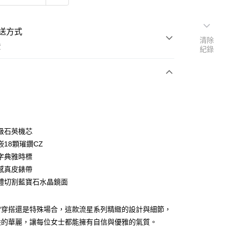
送方式
清除
費
紀錄
次付款
級石英機芯
嵌18顆璀鑽CZ
字典雅時標
感真皮錶帶
體切割藍寶石水晶鏡面
常穿搭還是特殊場合，這款流星系列精緻的設計與細節，
般的華麗，讓每位女士都能擁有自信與優雅的氣質。