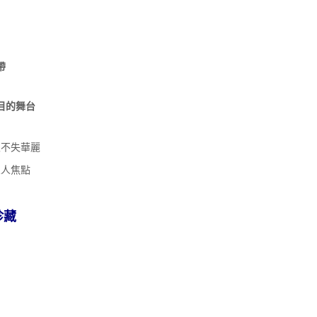
帶
目的舞台
又不失華麗
眾人焦點
珍藏