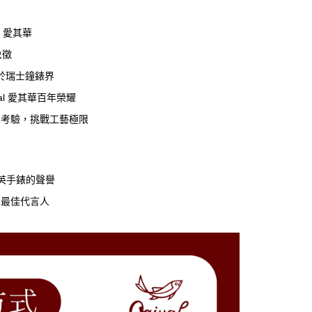
l 愛其華
象徵
於瑞士鐘錶界
al 愛其華百年榮耀
層考驗，挑戰工藝極限
石英手錶的聲譽
的最佳代言人