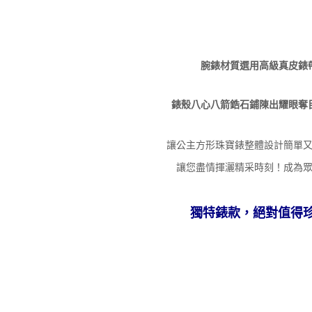
腕錶材質選用高級真皮錶
錶殼八心八箭鋯石鋪陳出耀眼奪
讓公主方形珠寶錶整體設計簡單
讓您盡情揮灑精采時刻！成為
獨特錶款，絕對值得