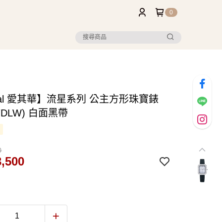
0
val 愛其華】流星系列 公主方形珠寶錶
47DLW) 白面黑帶
0
,500