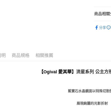
商品相關分
女士腕錶
分享
珠寶錶款
說明
商品規格
相關推薦
【Ogival 愛其華】
流星系列 公主方
藍寶石水晶鏡面以特殊切割
展現絢麗的光影折射