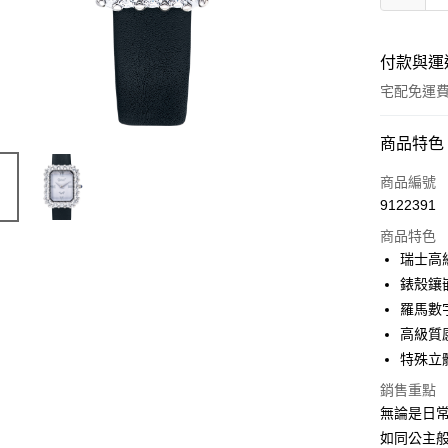
付款與運
宅配免運
付款方式
商品特色
信用卡一
商品編號
9122391
商品特色
運送方式
瑞士高
宅配
錶殼鑲
免運費
羅馬數
高級質
特殊立
銷售重點
無論是日
如同公主