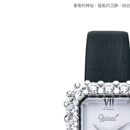
墨黑的神祕、靛藍的沉靜、純