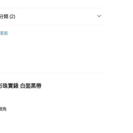
類 (2)
客服
形珠寶錶
白面黑帶
倒角