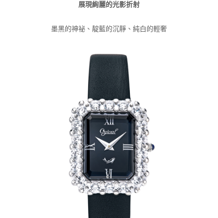
展現絢麗的光影折射
墨黑的神祕、靛藍的沉靜、純白的輕奢