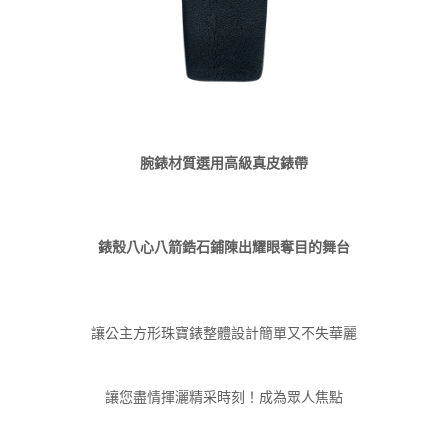
腕錶材質選用高級真皮錶帶
錶殼八心八箭鋯石鋪陳出耀眼奪目的舞台
讓公主方形珠寶錶整體設計簡單又不失華麗
讓您盡情揮灑精采時刻！成為眾人焦點