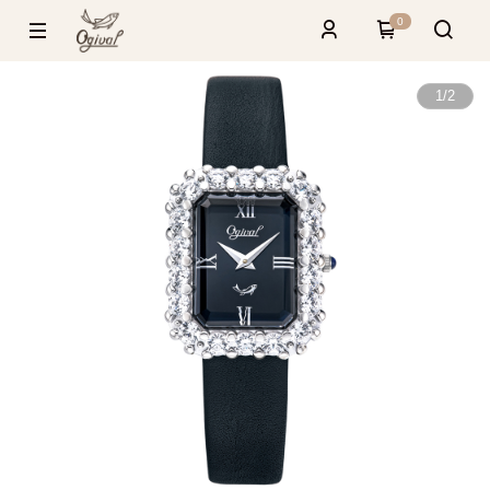
0
1
/
2