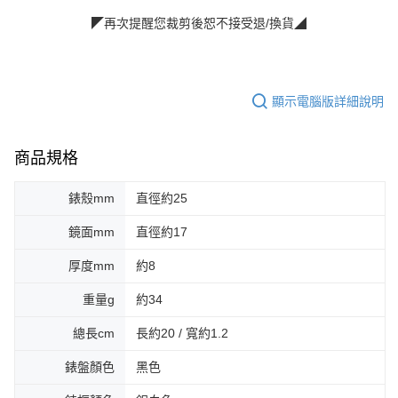
◤再次提醒您裁剪後恕不接受退/換貨◢
顯示電腦版詳細說明
商品規格
錶殼mm
直徑約25
鏡面mm
直徑約17
厚度mm
約8
重量g
約34
總長cm
長約20 / 寬約1.2
錶盤顏色
黑色