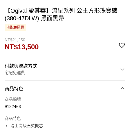
【Ogival 愛其華】流星系列 公主方形珠寶錶
(380-47DLW) 黑面黑帶
宅配免運費
NT$21,250
NT$13,500
付款與運送方式
宅配免運費
付款方式
商品特色
信用卡一次付款
商品編號
運送方式
9122463
宅配
商品特色
免運費
瑞士高級石英機芯