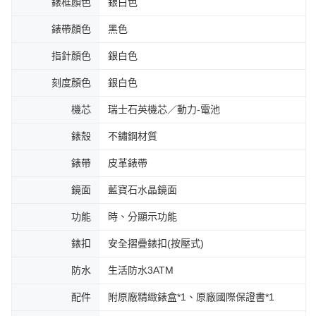
錶框顏色
銀白色
錶帶顏色
黑色
指針顏色
銀白色
刻度顏色
銀白色
機芯
瑞士石英機芯／動力-電池
錶殼
不鏽鋼材質
錶帶
皮革錶帶
鏡面
藍寶石水晶鏡面
功能
時、分顯示功能
錶扣
安全摺疊錶扣(按壓式)
防水
生活防水3ATM
配件
附原廠精緻錶盒*1、原廠國際保證書*1