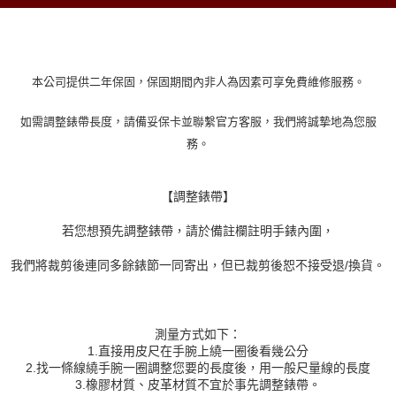
本公司提供二年保固，保固期間內非人為因素可享免費維修服務。
如需調整錶帶長度，請備妥保卡並聯繫官方客服，我們將誠摯地為您服
務。
【調整錶帶】
若您想預先調整錶帶，請於備註欄註明手錶內圍，
我們將裁剪後連同多餘錶節一同寄出，但已裁剪後恕不接受退/換貨。
測量方式如下：
1.直接用皮尺在手腕上繞一圈後看幾公分
2.找一條線繞手腕一圈調整您要的長度後，用一般尺量線的長度
3.橡膠材質、皮革材質不宜於事先調整錶帶。