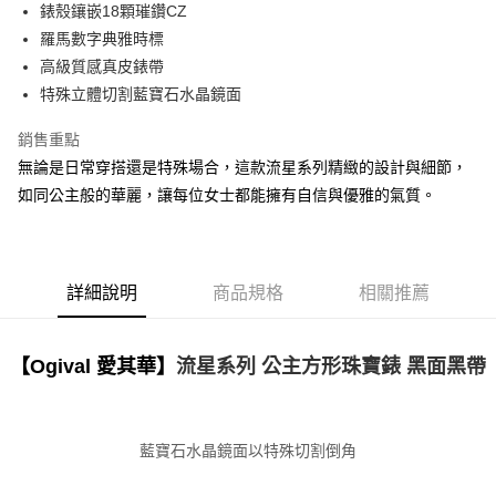
錶殼鑲嵌18顆璀鑽CZ
羅馬數字典雅時標
高級質感真皮錶帶
特殊立體切割藍寶石水晶鏡面
銷售重點
無論是日常穿搭還是特殊場合，這款流星系列精緻的設計與細節，
如同公主般的華麗，讓每位女士都能擁有自信與優雅的氣質。
詳細說明
商品規格
相關推薦
【Ogival 愛其華】
流星系列 公主方形珠寶錶 黑面黑帶
藍寶石水晶鏡面以特殊切割倒角