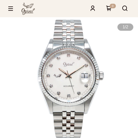
0
1
/
2