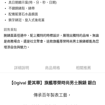
具日期顯示窗(時、分、秒、日期)
不鏽鋼錶殼、錶帶
配備藍寶石水晶鏡面
鎖牙錶冠、旋入式後底蓋
銷售重點
腕錶面直徑適中，配上獨特的時標設計，展現出獨特的品味。無論
是商務場合，還是社交聚會，這款旗艦尊榮時尚男士腕錶都能為您
增添自信與魅力。
詳細說明
商品規格
相關推薦
【Ogival 愛其華】
旗艦尊榮時尚男士腕錶
銀白
傳承百年製表工藝，