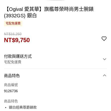
【Ogival 愛其華】旗艦尊榮時尚男士腕錶
(3932GS) 銀白
宅配免運費
NT$16,250
NT$9,750
付款與運送方式
宅配免運費
付款方式
商品特色
信用卡一次付款
商品編號
運送方式
9126736
宅配
商品特色
免運費
銀白經典尊爵錶款