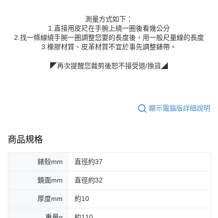
測量方式如下：
1.直接用皮尺在手腕上繞一圈後看幾公分
2.找一條線繞手腕一圈調整您要的長度後，用一般尺量線的長度
3.橡膠材質、皮革材質不宜於事先調整錶帶。
◤再次提醒您裁剪後恕不接受退/換貨◢
顯示電腦版詳細說明
商品規格
錶殼mm
直徑約37
鏡面mm
直徑約32
厚度mm
約10
重量g
約110