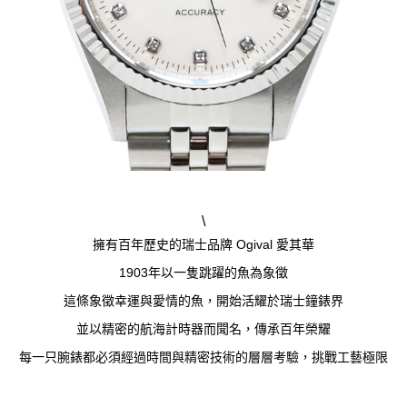
\
擁有百年歷史的瑞士品牌 Ogival 愛其華
1903年以一隻跳躍的魚為象徵
這條象徵幸運與愛情的魚，開始活耀於瑞士鐘錶界
並以精密的航海計時器而聞名，傳承百年榮耀
每一只腕錶都必須經過時間與精密技術的層層考驗，挑戰工藝極限