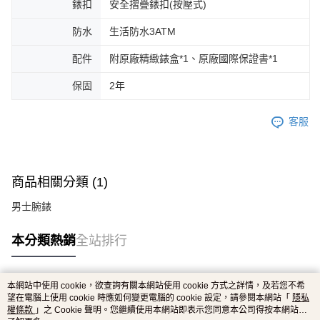
錶扣
安全摺疊錶扣(按壓式)
防水
生活防水3ATM
配件
附原廠精緻錶盒*1、原廠國際保證書*1
保固
2年
客服
商品相關分類 (1)
男士腕錶
本分類熱銷
全站排行
本網站中使用 cookie，欲查詢有關本網站使用 cookie 方式之詳情，及若您不希
熱門標籤
望在電腦上使用 cookie 時應如何變更電腦的 cookie 設定，請參閱本網站「
隱私
權條款
」之 Cookie 聲明。您繼續使用本網站即表示您同意本公司得按本網站使