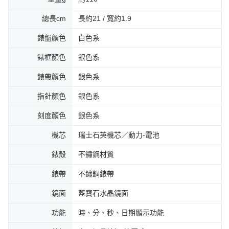
總長cm
長約21 / 寬約1.9
錶盤顏色
白色系
錶框顏色
銀色系
錶帶顏色
銀色系
指針顏色
銀色系
刻度顏色
銀色系
機芯
瑞士石英機芯／動力-電池
錶殼
不鏽鋼材質
錶帶
不鏽鋼錶帶
鏡面
藍寶石水晶鏡面
功能
時、分、秒、日期顯示功能