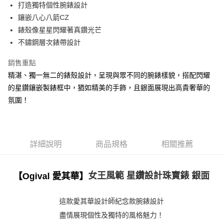
打造獨特個性腕錶設計
鑲嵌八心八箭CZ
錶殼像星星閃耀著真鑽光芒
不鏽鋼層次錶帶設計
銷售重點
精湛、獨一無二的錶殼設計，呈現與眾不同的腕錶樣貌，搭配閃耀
的星鑽鑲嵌製錶框中，猶如精美的手飾，且銀面展現出高貴奢華的
氛圍！
詳細說明
商品規格
相關推薦
女王風範
星鑽設計珠寶錶
銀面
【Ogival 愛其華】
這款愛其華設計師紀念款腕錶設計
盡情展現個性及獨特的風格魅力！