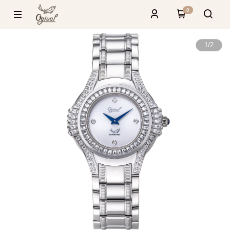
0
1
/
2