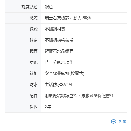
刻度顏色
銀色
機芯
瑞士石英機芯／動力-電池
錶殼
不鏽鋼材質
錶帶
不鏽鋼鍊帶錶帶
鏡面
藍寶石水晶鏡面
功能
時、分顯示功能
錶扣
安全摺疊錶扣(按壓式)
防水
生活防水3ATM
配件
附原廠精緻錶盒*1、原廠國際保證書*1
保固
2年
客服