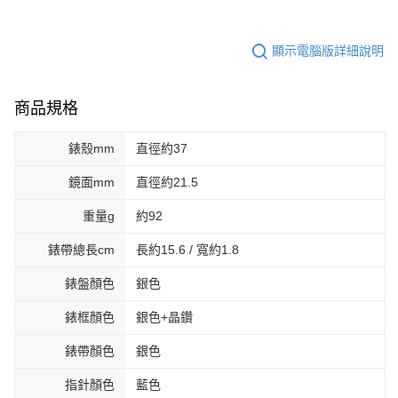
顯示電腦版詳細說明
商品規格
錶殼mm
直徑約37
鏡面mm
直徑約21.5
重量g
約92
錶帶總長cm
長約15.6 / 寬約1.8
錶盤顏色
銀色
錶框顏色
銀色+晶鑽
錶帶顏色
銀色
指針顏色
藍色