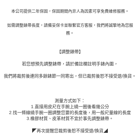
本公司提供二年保固，保固期間內非人為因素可享免費維修服務。
如需調整錶帶長度，請備妥保卡並聯繫官方客服，我們將誠摯地為您服
務。
【調整錶帶】
若您想預先調整錶帶，請於備註欄註明手錶內圍，
我們將裁剪後連同多餘錶節一同寄出，但已裁剪後恕不接受退/換貨。
測量方式如下：
1.直接用皮尺在手腕上繞一圈後看幾公分
2.找一條線繞手腕一圈調整您要的長度後，用一般尺量線的長度
3.橡膠材質、皮革材質不宜於事先調整錶帶。
◤再次提醒您裁剪後恕不接受退/換貨◢