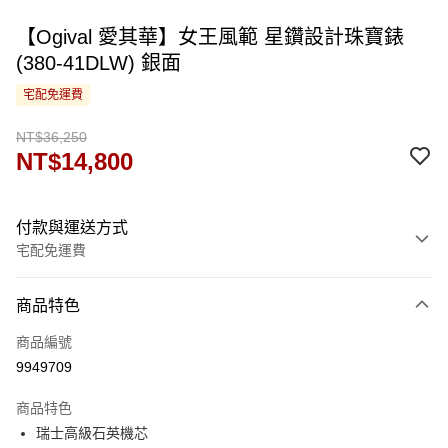
【Ogival 愛其華】女王風範 星鑽設計珠寶錶
(380-41DLW) 銀面
宅配免運費
NT$36,250
NT$14,800
付款與運送方式
宅配免運費
付款方式
商品特色
信用卡一次付款
商品編號
運送方式
9949709
宅配
商品特色
免運費
瑞士高級石英機芯